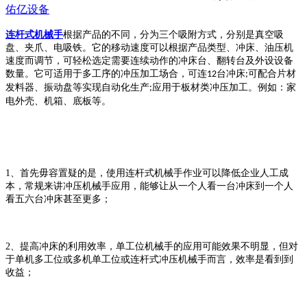
佑亿设备
连杆式机械手
根据产品的不同，分为三个吸附方式，分别是真空吸
盘、夹爪、电吸铁。它的移动速度可以根据产品类型、冲床、油压机
速度而调节，可轻松选定需要连续动作的冲床台、翻转台及外设设备
数量。它可适用于多工序的冲压加工场合，可连
台冲床
可配合片材
12
;
发料器、振动盘等实现自动化生产
应用于板材类冲压加工。例如：家
;
电外壳、机箱、底板等。
1、
首先毋容置疑的是，使用连杆式机械手作业可以
降低
企业
人工成
本，常规来讲冲压机械手应用，能够让从一个人看一台冲床到一个人
看五六台冲床甚至更多；
2、
提高
冲床的
利用
效率，单工位机械手的应用可能效果不明显，但对
于单机多工位或多机单工位或连杆式冲压机械手而言，效率是看到到
收益；