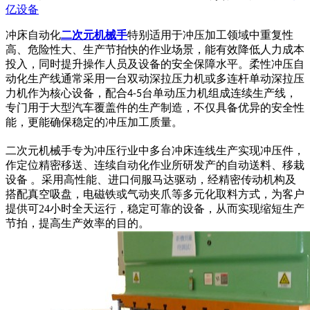
亿设备
冲床自动化
二次元
机械手
特别适用于冲压加工领域中重复性
高、危险性大、生产节拍快的作业场景，能有效降低人力成本
投入，同时提升操作人员及设备的安全保障水平。柔性冲压自
动化生产线通常采用一台双动深拉压力机或多连杆单动深拉压
力机作为核心设备，配合
台单动压力机组成连续生产线，
4-5
专门用于大型汽车覆盖件的生产制造，不仅具备优异的安全性
能，更能确保稳定的冲压加工质量。
二次元机械手
专为冲压行业中多台冲床连线生产实现冲压件，
作定位精密移送、连续自动化作业所研发产的自动送料、移栽
设备
。采用高性能、进口伺服马达驱动，经精密传动机构及
搭配真空吸盘，电磁铁或气动夹爪等多元化取料方式，为客户
提供可
24小时全天运行，稳定可靠的设备，从而实现缩短生产
节拍，
提高
生产效率
的
目的
。