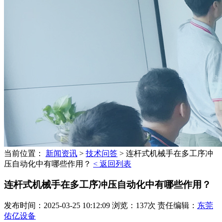
当前位置：
新闻资讯
>
技术问答
>
连杆式机械手在多工序冲
压自动化中有哪些作用？
< 返回列表
连杆式机械手在多工序冲压自动化中有哪些作用？
发布时间：2025-03-25 10:12:09 浏览：137次 责任编辑：
东莞
佑亿设备