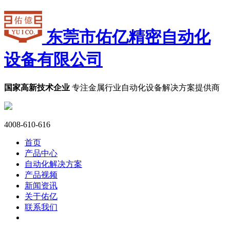
东莞市佑亿精密自动化
设备有限公司
国家高新技术企业
专注金属行业自动化设备解决方案提供商
4008-610-616
首页
产品中心
自动化解决方案
产品视频
新闻资讯
关于佑亿
联系我们